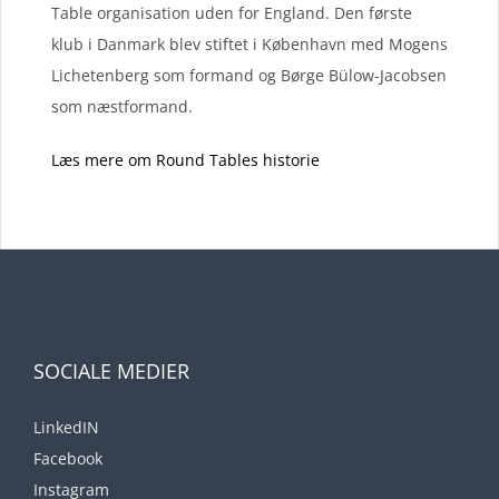
Table organisation uden for England. Den første
klub i Danmark blev stiftet i København med Mogens
Lichetenberg som formand og Børge Bülow-Jacobsen
som næstformand.
Læs mere om Round Tables historie
SOCIALE MEDIER
LinkedIN
Facebook
Instagram