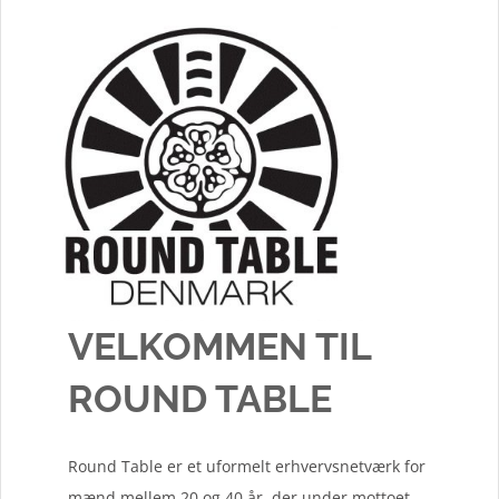
VELKOMMEN TIL
ROUND TABLE
Round Table er et uformelt erhvervsnetværk for
mænd mellem 20 og 40 år, der under mottoet