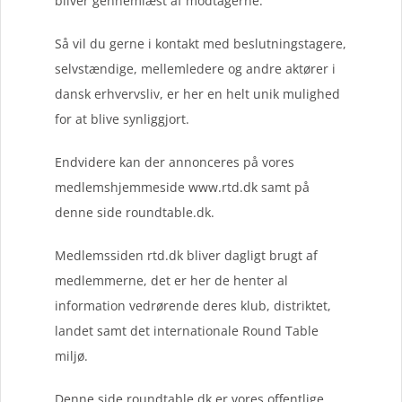
bliver gennemlæst af modtagerne.
Så vil du gerne i kontakt med beslutningstagere,
selvstændige, mellemledere og andre aktører i
dansk erhvervsliv, er her en helt unik mulighed
for at blive synliggjort.
Endvidere kan der annonceres på vores
medlemshjemmeside www.rtd.dk samt på
denne side roundtable.dk.
Medlemssiden rtd.dk bliver dagligt brugt af
medlemmerne, det er her de henter al
information vedrørende deres klub, distriktet,
landet samt det internationale Round Table
miljø.
Denne side roundtable.dk er vores offentlige